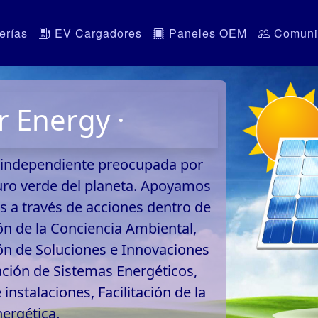
erías
EV Cargadores
Paneles OEM
Comuni
r Energy ·
 independiente preocupada por
uro verde del planeta. Apoyamos
es a través de acciones dentro de
ión de la Conciencia Ambiental,
ión de Soluciones e Innovaciones
zación de Sistemas Energéticos,
instalaciones, Facilitación de la
nergética.