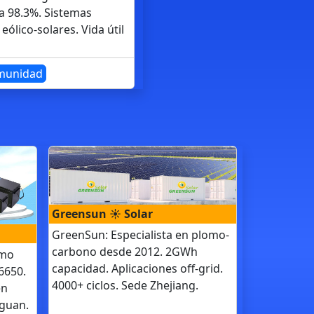
ia 98.3%. Sistemas
eólico-solares. Vida útil
unidad
Greensun ☀️ Solar
GreenSun: Especialista en plomo-
carbono desde 2012. 2GWh
umo
capacidad. Aplicaciones off-grid.
6650.
4000+ ciclos. Sede Zhejiang.
en
gguan.