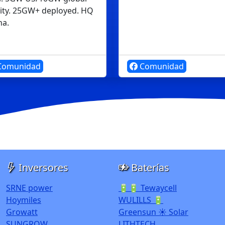
ity. 25GW+ deployed. HQ
na.
omunidad
Comunidad
Inversores
Baterías
SRNE power
🔋🔋 Tewaycell
Hoymiles
WULILLS 🔋
Growatt
Greensun ☀️ Solar
SUNGROW
LITHTECH