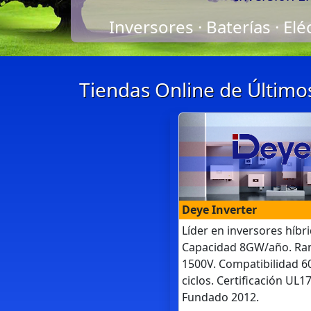
Inversores · Baterías · Elé
Tiendas Online de Último
Deye Inverter
Líder en inversores híbri
Capacidad 8GW/año. Ra
1500V. Compatibilidad 6
ciclos. Certificación UL1
Fundado 2012.