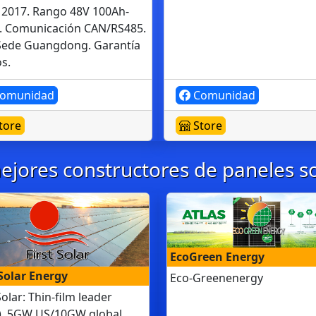
 2017. Rango 48V 100Ah-
. Comunicación CAN/RS485.
 Sede Guangdong. Garantía
s.
omunidad
Comunidad
tore
Store
ejores constructores de paneles so
EcoGreen Energy
 Solar Energy
Eco-Greenenergy
Solar: Thin-film leader
). 5GW US/10GW global