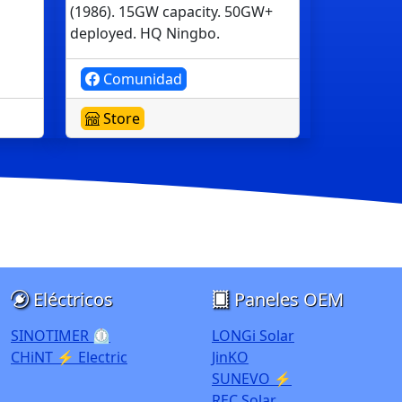
(1986). 15GW capacity. 50GW+
deployed. HQ Ningbo.
Comunidad
Store
Eléctricos
Paneles OEM
SINOTIMER ⏲️
LONGi Solar
CHiNT ⚡ Electric
JinKO
SUNEVO ⚡
REC Solar