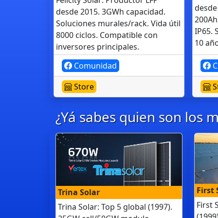
desde
desde 2015. 3GWh capacidad.
200Ah
Soluciones murales/rack. Vida útil
IP65.
8000 ciclos. Compatible con
10 año
inversores principales.
Comunidad
C
Store
S
¿Yá sabes quien son los m
First
Trina Solar
First 
Trina Solar: Top 5 global (1997).
(1999