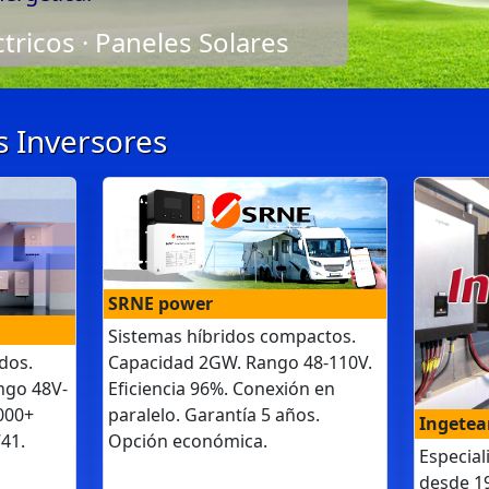
ctricos · Paneles Solares
s Inversores
SRNE power
Sistemas híbridos compactos.
Capacidad 2GW. Rango 48-110V.
dos.
Eficiencia 96%. Conexión en
ngo 48V-
paralelo. Garantía 5 años.
000+
Ingete
Opción económica.
741.
Especial
desde 1