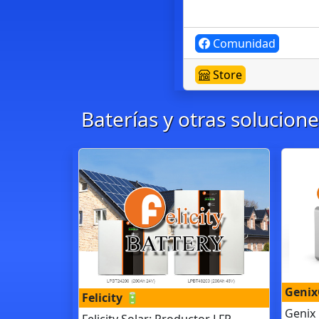
Comunidad
Store
Baterías y otras solucio
Genix
Felicity 🔋
Genix 
Felicity Solar: Productor LFP