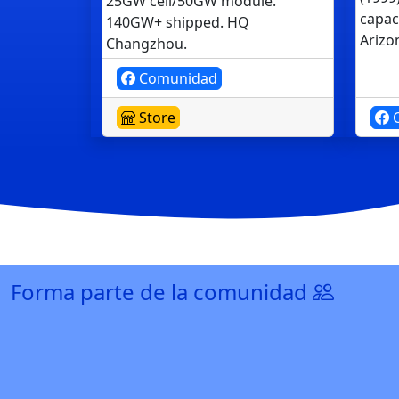
25GW cell/50GW module.
capac
140GW+ shipped. HQ
Arizo
Changzhou.
Comunidad
Store
C
Forma parte de la comunidad