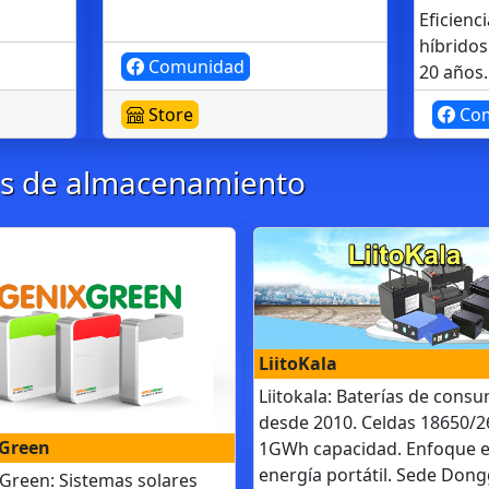
Eficienc
híbridos 
Comunidad
20 años.
Store
Com
nes de almacenamiento
LiitoKala
Liitokala: Baterías de cons
desde 2010. Celdas 18650/2
Green
1GWh capacidad. Enfoque 
energía portátil. Sede Don
Green: Sistemas solares